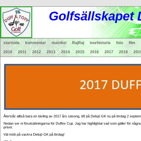
Gol
fsä
lls
ka
pet
startsida
kommentar
matrikel
RajRaj
tourhistoria
foto
film
2010
2011
2012
2013
2014
2015
2016
2017
2018
201
Återstår alltså bara en tävling av 2017 års säsong, tt8 på Delsjö GK nu på lördag 2 septem
Nedan ser ni förutsättningarna för Duffex Cup. Jag har highlightat vad som gäller för någ
priser.
Väl mött på vackra Delsjö GK på lördag!