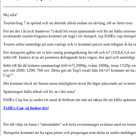
-------------------------------------------------------------------------------------------------------------
Hej alla!
Tourtävling 7 är spelad och nu återstår alltså endast en tävling, tt8 av årets tour.
För att det i år (och framöver ?) skall bli extra spännande och för att hålla intres
avslutande
tourtävlingarna kommer att ingå i ett slutspel, typ FeDEx cup-slutspel
Touren rullar samtidigt på som vanligt och vi kommer precis som tidigare år ha en 
För slutspelet gäller att vi kör vanlig poängräkning för tt6 och tt7 (10,8,6,5,4 o
inför tt8. Tanken är ju att premiera deltagande hela vägen, bra spel och samtidigt
Inför tt8 får då ledaren sammanlagt (tt6+tt7) 2000p, tvåan 1800p, trean 1520p osv
osv enl 2000, 1200, 760 osv. Detta gör att Top5 totalt från tt6+tt7 kommer att ha 
Cup"!
Det kommer dock att finnas stora möjligheter även för lägre placerade att ta hem t
Spänningen hålls alltså vid liv in i det sista!
FeDEx Cup har ju under ett antal år förfinat sitt sätt att räkna för att hålla spänning
FeDEx-Cup, så funkar det!
För tt8 väljs en bana i "närområdet" och hela evenemanget avslutas med en tour
Slutspelet kommer att ha egna priser och prispengar som delas ut under middage