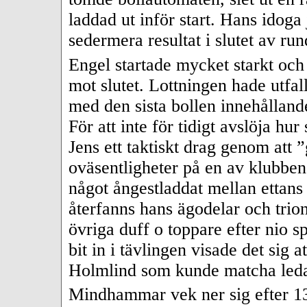
laddad ut inför start. Hans idoga
sedermera resultat i slutet av ru
Engel startade mycket starkt och
mot slutet. Lottningen hade utfall
med den sista bollen innehållan
För att inte för tidigt avslöja hu
Jens ett taktiskt drag genom at
oväsentligheter på en av klubbens
något ångestladdat mellan ettans
återfanns hans ägodelar och trion
övriga duff o toppare efter nio s
bit in i tävlingen visade det sig 
Holmlind som kunde matcha ledar
Mindhammar vek ner sig efter 13