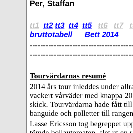
Per, Staffan
tt1
tt2
tt3
tt4
tt5
tt6
tt7
t
bruttotabell
Bett 2014
--------------------------------------
--------------------------------------
Tourvärdarnas resumé
2014 års tour inleddes under allr
vackert vårväder med knappa 20 s
skick. Tourvärdarna hade fått til
banguide och polletter till rangen
Lasse Ericsson tog begreppet up
tömde bollautomaten, slet ut en 