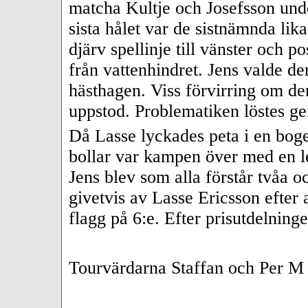
matcha Kultje och Josefsson unde
sista hålet var de sistnämnda lik
djärv spellinje till vänster och 
från vattenhindret. Jens valde d
hästhagen. Viss förvirring om de
uppstod. Problematiken löstes gen
Då Lasse lyckades peta i en bog
bollar var kampen över med en le
Jens blev som alla förstår tvåa 
givetvis av Lasse Ericsson efter
flagg på 6:e. Efter prisutdelning
Tourvärdarna Staffan och Per M