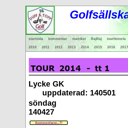
Gol
fsä
lls
k
startsida
kommentar
matrikel
RajRaj
tourhistoria
2010
2011
2012
2013
2014
2015
2016
201
Lycke GK
uppdaterad: 140501
söndag
1