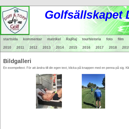
Gol
fsä
lls
ka
pet
startsida
kommentar
matrikel
RajRaj
tourhistoria
foto
film
2010
2011
2012
2013
2014
2015
2016
2017
2018
201
Bildgalleri
En exempeltext. För att ändra till din egen text, klicka på knappen med en penna på sig. Kli