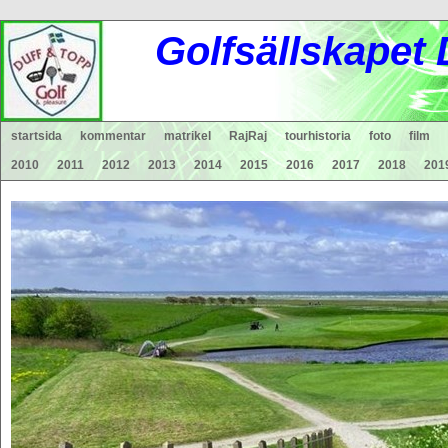
Gol
fsä
lls
ka
pet
startsida
kommentar
matrikel
RajRaj
tourhistoria
foto
film
2010
2011
2012
2013
2014
2015
2016
2017
2018
201