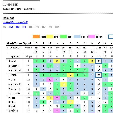
-------------------------------------
tt1: 450 SEK
Totalt tt1 - tt9: 450 SEK
-------------------------------------------------------------------------------------------------------------
Resultat
netto&bruttotabell
tt1
tt2
tt3
tt4
tt5
tt6
tt7
tt8
tt9