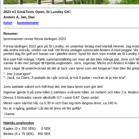
________________________________________________________________________
2023
tt1 Gin&Tonic Open, St Lundby GK!
Anders A, Jan, Dan
f
oton
kommentarer
-------------------------------------------------------------------------------------------------------------
Resume:
Iprenmannen vinner första tävlingen 2023.
Första tävlingen 2023 gick på St Lundby, en underbar lördag med klarblå himmel. Jag trodd
alla andra också), vinden var kall. Vid första utslaget sponsrade Anders A med peggar. Vet 
perfekt dag för golf och banan var i jättefint skick! Synd för dom som trodde att St Lundby int
Bra spel från många. I Kjells sammanställning ser man att det blev många par, Jens och Micke
samlar in lite mer pengar till Hjärt&Lungfonden. Jens, Ingemar, Micke och Anders A håller ih
Jens säger till undertecknad att det är tack vare Ipren som det fungerar! Han blev lite grin
”- Inte 3-putt igen!”
”- Jaså, sa Claes, 3-puttade du i går också, ja två 3-puttar i veckan är ju inte bra!”
Jens spelade säkert och höll ihop det, inte bara Ipren som gör det!
Ingemar gjorde 9 på sista hålet (i särklass svåraste hålet, se nedan!) och blev 2:a.
Anders 
Dessa 3 förärades varsin alkoholfri GT i sann G&T Open anda!
Micke vann närmst hål, ca 5.30 m och Dan tog hem längsta drive, ca 240 m.
Nu är vi igång, gubbar! Låt det bli ännu ett fint golfår!
/Janne
-------------------------------------------------------------------------------------------------------------
Hjärt&Lungfonden
Eagles (0 x 250 SEK): 0 SEK
Birdies (6 x 75 SEK): 450 SEK