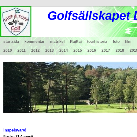
Gol
fsä
lls
ka
pet
startsida
kommentar
matrikel
RajRaj
tourhistoria
foto
film
2010
2011
2012
2013
2014
2015
2016
2017
2018
201
________________________________________________
Inspelsvarv!
Fredag 21 Augusti