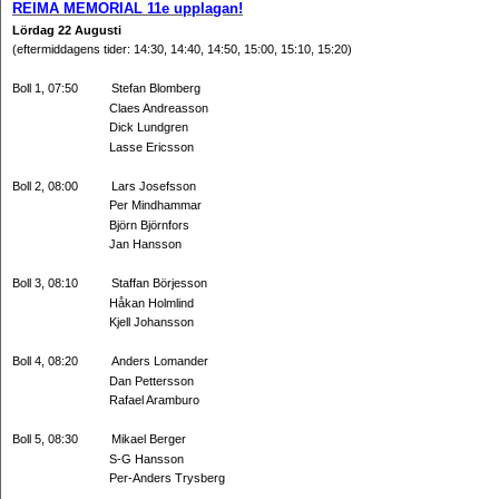
REIMA MEMORIAL 11e upplagan!
Lördag 22 Augusti
(eftermiddagens tider:
14:30, 14:40, 14:50, 15:00, 15:10, 15:20)
Boll 1, 07:50 Stefan Blomberg
Claes Andreasson
Dick Lundgren
Lasse Ericsson
Boll 2, 08:00 Lars Josefsson
Per Mindhammar
Björn Björnfors
Jan Hansson
Boll 3, 08:10 Staffan Börjesson
Håkan Holmlind
Kjell Johansson
Boll 4, 08:20 Anders Lomander
Dan Pettersson
Rafael Aramburo
Boll 5, 08:30 Mikael Berger
S-G Hansson
Per-Anders Trysberg