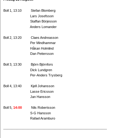
Boll 1, 13:10 Stefan Blomberg
Lars Josefsson
Staffan Börjesson
Anders Lomander
Boll 2, 13:20 Claes Andreasson
Per Mindhammar
Håkan Holmlind
Dan Pettersson
Boll 3, 13:30 Björn Björnfors
Dick Lundgren
Per-Anders Trysberg
Boll 4, 13:40 Kjell Johansson
Lasse Ericsson
Jan Hansson
Boll 5,
14:00
Nils Robertsson
S-G Hansson
Rafael Aramburo
------------------------------------------------------------------------------------