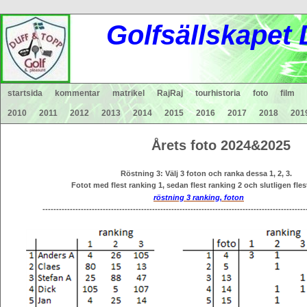
Gol
fsä
lls
ka
pet
startsida
kommentar
matrikel
RajRaj
tourhistoria
foto
film
2010
2011
2012
2013
2014
2015
2016
2017
2018
201
Årets foto 2024&2025
Röstning 3: Välj 3 foton och ranka dessa 1, 2, 3.
Fotot med flest ranking 1,
sedan flest ranking 2 och slutligen fles
röstning 3 ranking, foton
--------------------------------------------------------------------------------------------------