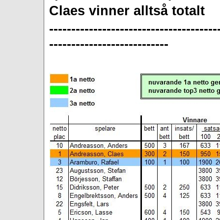
Claes vinner alltså tota
--------------------------------------
---------------------------