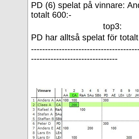
PD (6) spelat på vinnare: 
totalt 600:-
top3: 
PD har alltså spelat för total
--------------------------------------
-------------------------------