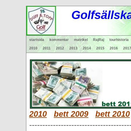
Gol
fsä
lls
k
startsida
kommentar
matrikel
RajRaj
tourhistoria
2010
2011
2012
2013
2014
2015
2016
201
2010
bett 2009
bett 2010
--------------------------------------