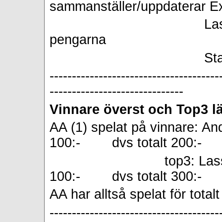
sammanställer/uppdaterar Ex
Lasse J tar in b
pengarna
Staffan B är no
--------------------------------------
------------------------------
Vinnare överst och Top3 lä
AA (1) spelat på vinnare: An
100:- dvs totalt 200:-
top3: Las
100:- dvs totalt 300:-
AA har alltså spelat för totalt
--------------------------------------