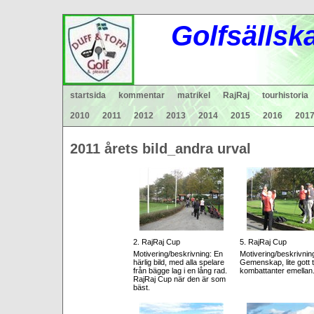
Gol
fsä
lls
k
startsida
kommentar
matrikel
RajRaj
tourhistoria
2010
2011
2012
2013
2014
2015
2016
201
2011 årets bild_a
2. RajRaj Cup
5. RajRaj Cup
Motivering/beskrivning:
En
Motivering/beskrivnin
härlig bild, med alla spelare
Gemenskap, lite gott t
från bägge lag i en lång rad.
kombattanter emellan
RajRaj Cup när den är som
bäst.